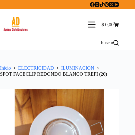
Saltar
al
contenido
$
0,00
Carro
de
compra
buscar
Inicio
ELECTRICIDAD
ILUMINACION
SPOT FACECLIP REDONDO BLANCO TREFI (20)