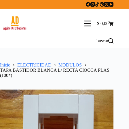
Saltar
al
contenido
$
0,00
Carro
de
compra
buscar
Inicio
ELECTRICIDAD
MODULOS
TAPA BASTIDOR BLANCA L/ RECTA CIOCCA PLAS
(100*)