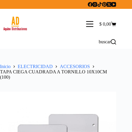
Saltar
al
contenido
$
0,00
Carro
de
compra
buscar
Inicio
ELECTRICIDAD
ACCESORIOS
TAPA CIEGA CUADRADA A TORNILLO 10X10CM
(100)