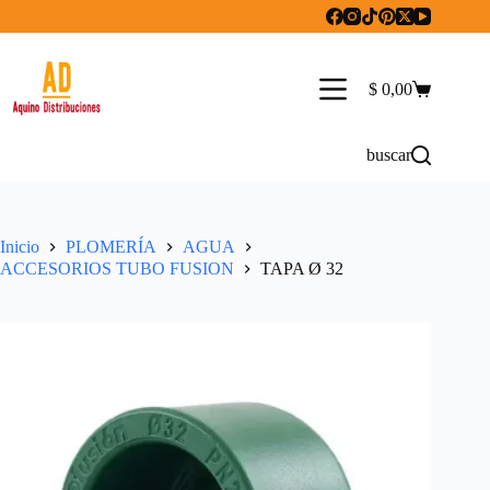
Saltar
al
contenido
$
0,00
Carro
de
compra
buscar
Inicio
PLOMERÍA
AGUA
ACCESORIOS TUBO FUSION
TAPA Ø 32