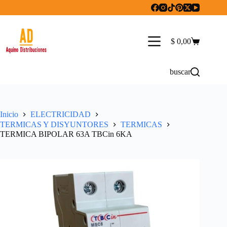
Saltar
al
contenido
$
0,00
Carro
de
compra
buscar
Inicio
ELECTRICIDAD
TERMICAS Y DISYUNTORES
TERMICAS
TERMICA BIPOLAR 63A TBCin 6KA