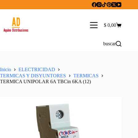
Saltar
al
contenido
$
0,00
Carro
de
compra
buscar
Inicio
ELECTRICIDAD
TERMICAS Y DISYUNTORES
TERMICAS
TERMICA UNIPOLAR 6A TBCin 6KA (12)