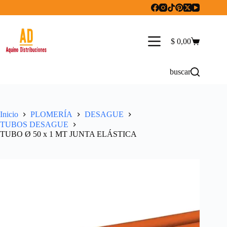
Saltar
al
contenido
$
0,00
Carro
de
compra
buscar
Inicio
PLOMERÍA
DESAGUE
TUBOS DESAGUE
TUBO Ø 50 x 1 MT JUNTA ELÁSTICA