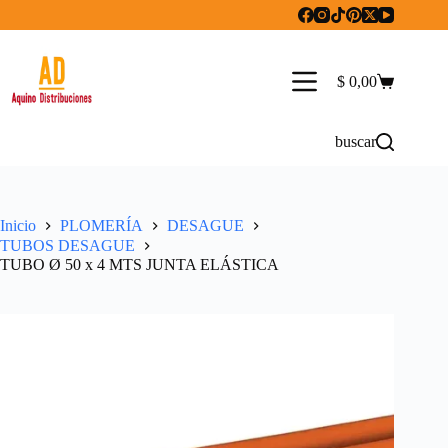
Saltar
al
contenido
$
0,00
Carro
de
compra
buscar
Inicio
PLOMERÍA
DESAGUE
TUBOS DESAGUE
TUBO Ø 50 x 4 MTS JUNTA ELÁSTICA