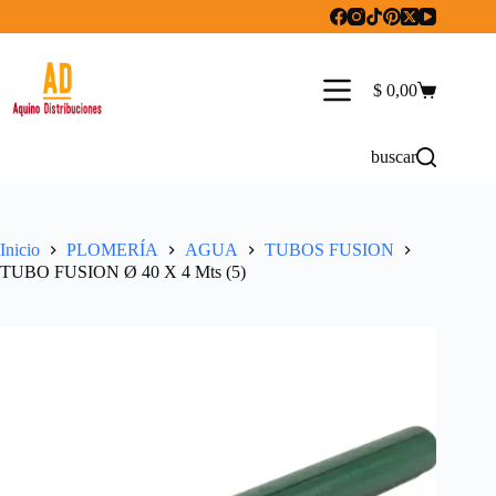
Saltar
al
contenido
$
0,00
Carro
de
compra
buscar
Inicio
PLOMERÍA
AGUA
TUBOS FUSION
TUBO FUSION Ø 40 X 4 Mts (5)