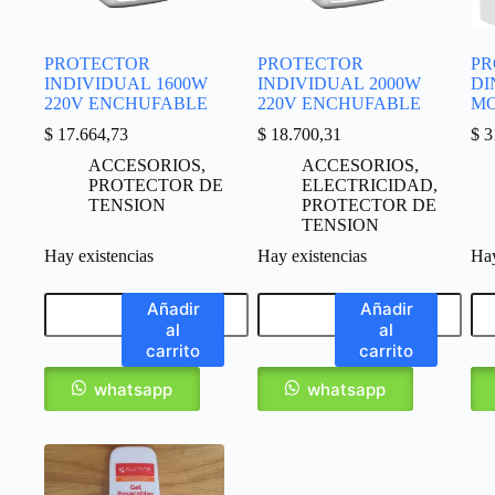
PROTECTOR
PROTECTOR
PR
INDIVIDUAL 1600W
INDIVIDUAL 2000W
DI
220V ENCHUFABLE
220V ENCHUFABLE
MO
$
17.664,73
$
18.700,31
$
3
ACCESORIOS
,
ACCESORIOS
,
PROTECTOR DE
ELECTRICIDAD
,
TENSION
PROTECTOR DE
TENSION
Hay existencias
Hay existencias
Hay
Añadir
Añadir
al
al
carrito
carrito
whatsapp
whatsapp