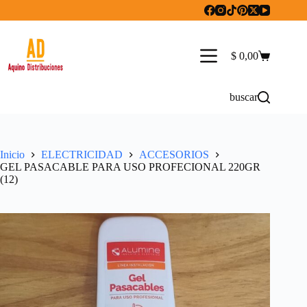
Saltar
al
contenido
$
0,00
Carro
de
compra
buscar
Inicio
ELECTRICIDAD
ACCESORIOS
GEL PASACABLE PARA USO PROFECIONAL 220GR
(12)