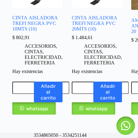
CINTA AISLADORA
CINTA AISLADORA
A
TREFI NEGRA PVC
TREFI NEGRA PVC
AN
10MTS (10)
20MTS (10)
20
$
802,91
$
1.484,61
$
2
ACCESORIOS
,
ACCESORIOS
,
CINTAS
,
CINTAS
,
ELECTRICIDAD
,
ELECTRICIDAD
,
FERRETERIA
FERRETERIA
Hay existencias
Hay existencias
Hay
Añadir
Añadir
al
al
carrito
carrito
whatsapp
whatsapp
3534865050 - 3534251144