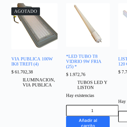
AGOTADO
*LED TUBO T8
VIA PUBLICA 100W
LIST
VIDRIO 9W FRIA
IK8 TREFI (4)
120 
(25) *
$
61.702,38
$
7.7
$
1.972,76
ILUMINACION
,
TUBOS LED Y
VIA PUBLICA
LISTON
Hay existencias
Hay 
Añadir al
carrito