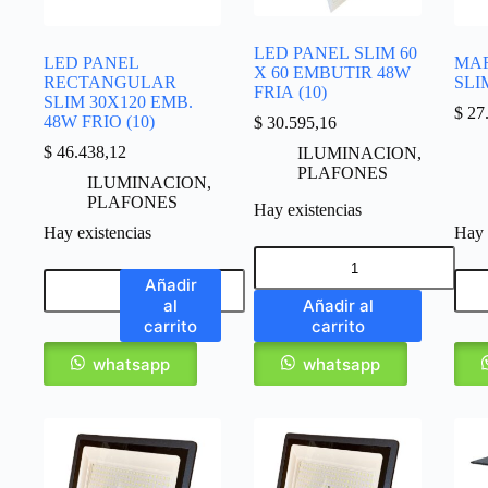
LED PANEL SLIM 60
LED PANEL
MAR
X 60 EMBUTIR 48W
RECTANGULAR
SLIM
FRIA (10)
SLIM 30X120 EMB.
$
27.
48W FRIO (10)
$
30.595,16
$
46.438,12
ILUMINACION
,
PLAFONES
ILUMINACION
,
PLAFONES
Hay existencias
Hay existencias
Hay 
Añadir
al
Añadir al
carrito
carrito
whatsapp
whatsapp