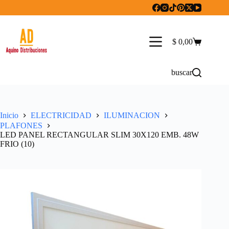
Saltar
al
contenido
$
0,00
Carro
de
compra
buscar
Inicio
ELECTRICIDAD
ILUMINACION
PLAFONES
LED PANEL RECTANGULAR SLIM 30X120 EMB. 48W
FRIO (10)