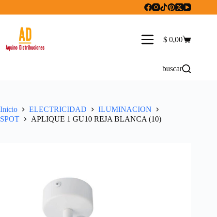
Saltar
al
contenido
$
0,00
Carro
de
compra
buscar
Inicio
ELECTRICIDAD
ILUMINACION
SPOT
APLIQUE 1 GU10 REJA BLANCA (10)