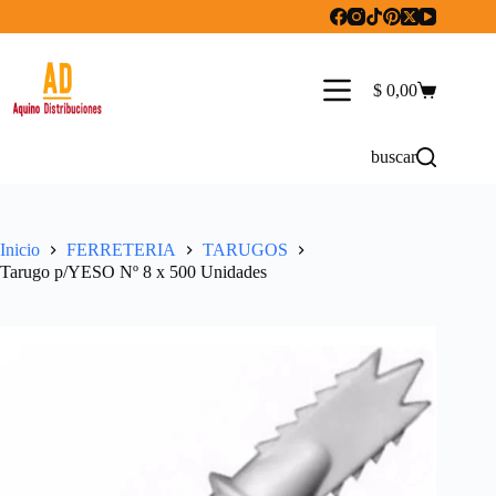
Saltar
al
contenido
$
0,00
Carro
de
compra
buscar
Inicio
FERRETERIA
TARUGOS
Tarugo p/YESO Nº 8 x 500 Unidades