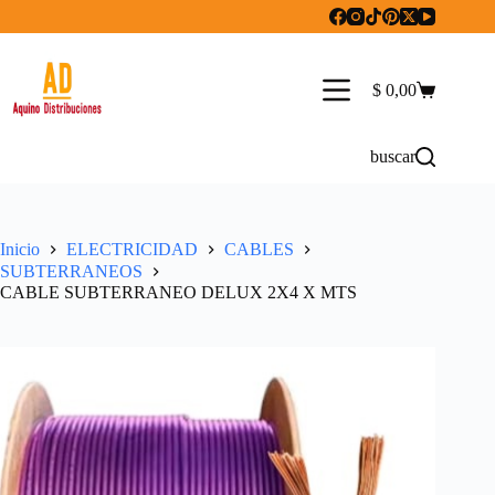
Saltar
al
contenido
$
0,00
Carro
de
compra
buscar
Inicio
ELECTRICIDAD
CABLES
SUBTERRANEOS
CABLE SUBTERRANEO DELUX 2X4 X MTS