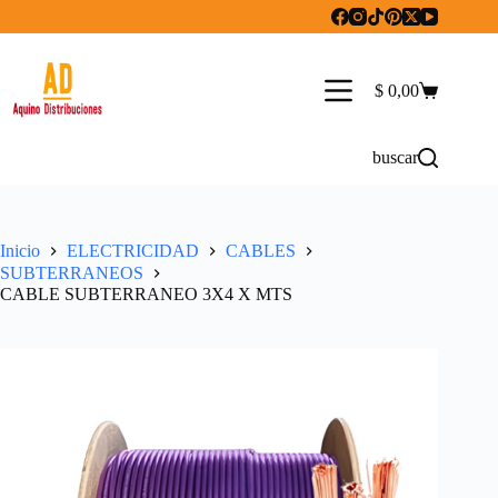
Saltar
al
contenido
$
0,00
Carro
de
compra
buscar
Inicio
ELECTRICIDAD
CABLES
SUBTERRANEOS
CABLE SUBTERRANEO 3X4 X MTS