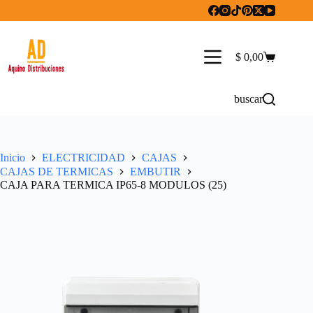
Saltar
al
contenido
$
0,00
Carro
de
compra
buscar
Inicio
ELECTRICIDAD
CAJAS
CAJAS DE TERMICAS
EMBUTIR
CAJA PARA TERMICA IP65-8 MODULOS (25)