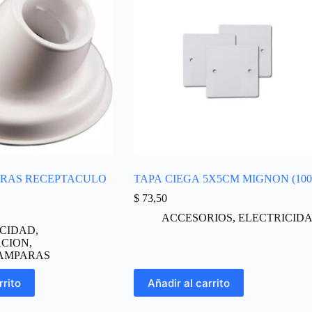
RAS RECEPTACULO
TAPA CIEGA 5X5CM MIGNON (100
$
73,50
ACCESORIOS
,
ELECTRICID
ICIDAD
,
ACION
,
AMPARAS
rrito
Añadir al carrito