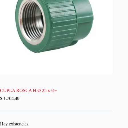
CUPLA ROSCA H Ø 25 x ½»
$
1.704,49
Hay existencias