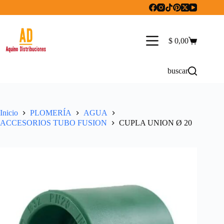
Saltar
al
contenido
$
0,00
Carro
de
compra
buscar
Inicio
PLOMERÍA
AGUA
ACCESORIOS TUBO FUSION
CUPLA UNION Ø 20