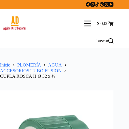
Saltar
al
contenido
$
0,00
Carro
de
compra
buscar
Inicio
PLOMERÍA
AGUA
ACCESORIOS TUBO FUSION
CUPLA ROSCA H Ø 32 x ¾