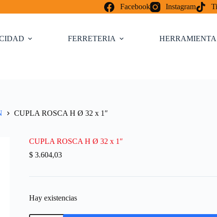
Facebook
Instagram
T
ICIDAD
FERRETERIA
HERRAMIENTA
N
CUPLA ROSCA H Ø 32 x 1″
CUPLA ROSCA H Ø 32 x 1″
$
3.604,03
Hay existencias