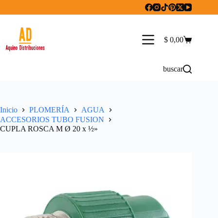
Saltar
al
contenido
$
0,00
Carro
de
compra
buscar
Inicio
PLOMERÍA
AGUA
ACCESORIOS TUBO FUSION
CUPLA ROSCA M Ø 20 x ½»