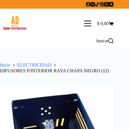
Saltar
al
contenido
$
0,00
Carro
de
compra
buscar
Inicio
ELECTRICIDAD
DIFUSORES P/INTERIOR RAYA CHAPA NEGRO (12)