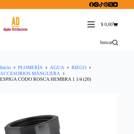
Saltar
al
contenido
$
0,00
Carro
de
compra
buscar
Inicio
PLOMERÍA
AGUA
RIEGO
ACCESORIOS MANGUERA
ESPIGA CODO ROSCA HEMBRA 1 1/4 (20)