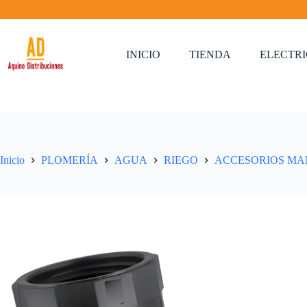
Saltar
al
contenido
INICIO
TIENDA
ELECTR
Inicio
PLOMERÍA
AGUA
RIEGO
ACCESORIOS M