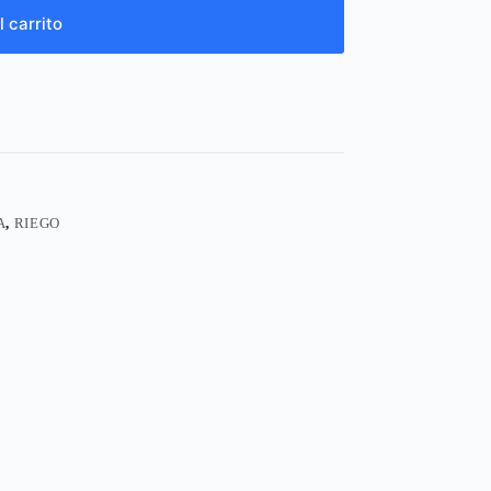
l carrito
A
,
RIEGO