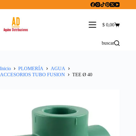
Saltar
al
contenido
$
0,00
Carro
de
compra
buscar
Inicio
PLOMERÍA
AGUA
ACCESORIOS TUBO FUSION
TEE Ø 40