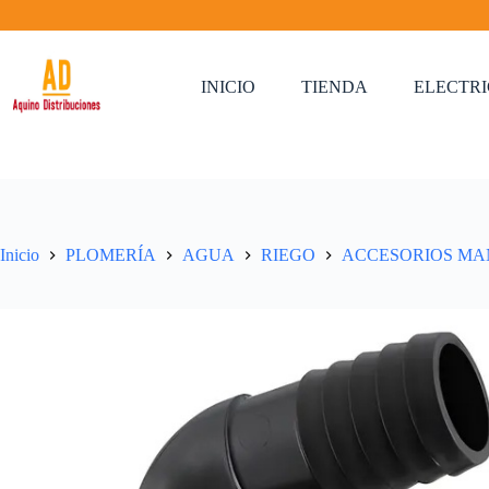
Saltar
al
contenido
INICIO
TIENDA
ELECTR
Inicio
PLOMERÍA
AGUA
RIEGO
ACCESORIOS M