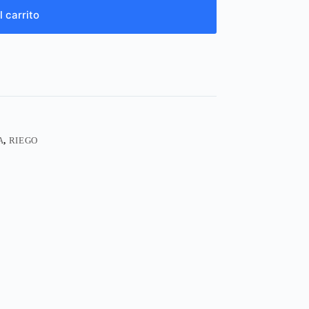
l carrito
A
,
RIEGO