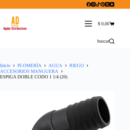
Saltar
al
contenido
$
0,00
Carro
de
compra
buscar
Inicio
PLOMERÍA
AGUA
RIEGO
ACCESORIOS MANGUERA
ESPIGA DOBLE CODO 1 1/4 (20)