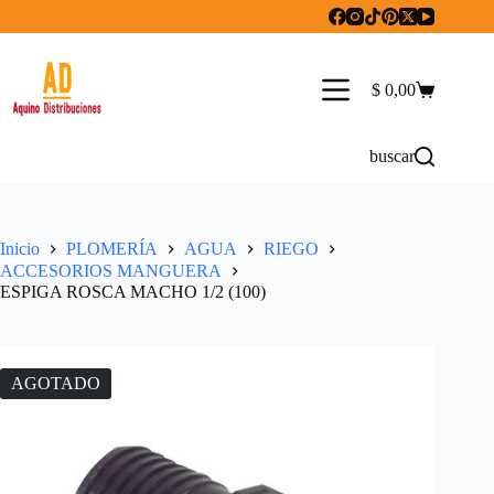
Saltar
al
contenido
$
0,00
Carro
de
compra
buscar
Inicio
PLOMERÍA
AGUA
RIEGO
ACCESORIOS MANGUERA
ESPIGA ROSCA MACHO 1/2 (100)
AGOTADO