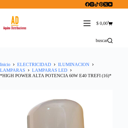
Saltar
al
contenido
$
0,00
Carro
de
compra
buscar
Inicio
ELECTRICIDAD
ILUMINACION
LAMPARAS
LAMPARAS LED
*HIGH POWER ALTA POTENCIA 60W E40 TREFI (16)*