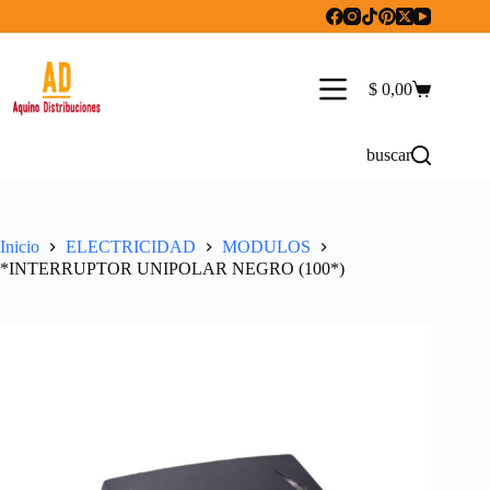
Saltar
al
contenido
$
0,00
Carro
de
compra
buscar
Inicio
ELECTRICIDAD
MODULOS
*INTERRUPTOR UNIPOLAR NEGRO (100*)