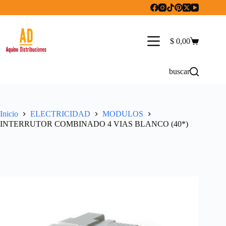
Saltar
al
contenido
$
0,00
Carro
de
compra
buscar
Inicio
ELECTRICIDAD
MODULOS
INTERRUTOR COMBINADO 4 VIAS BLANCO (40*)