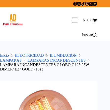
Saltar
al
contenido
$
0,00
Carro
de
compra
buscar
Inicio
ELECTRICIDAD
ILUMINACION
LAMPARAS
LAMPARAS INCANDESCENTES
LAMPARA INCANDESCENTES GLOBO G125 25W
DIMER/ E27 GOLD (10) (