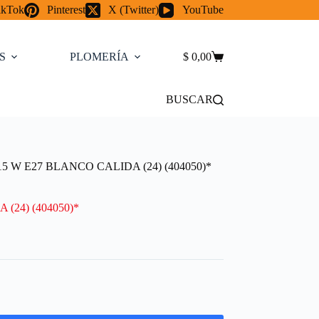
ikTok
Pinterest
X (Twitter)
YouTube
S
PLOMERÍA
$
0,00
CAMARA
Carro
de
compra
BUSCAR
W E27 BLANCO CALIDA (24) (404050)*
24) (404050)*