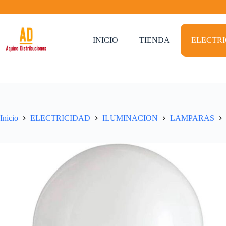
Saltar
al
contenido
INICIO
TIENDA
ELECTR
Inicio
ELECTRICIDAD
ILUMINACION
LAMPARAS