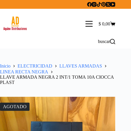
Saltar
al
contenido
$
0,00
Carro
de
compra
buscar
Inicio
ELECTRICIDAD
LLAVES ARMADAS
LINEA RECTA NEGRA
LLAVE ARMADA NEGRA 2 INT/1 TOMA 10A CIOCCA
PLAST
AGOTADO