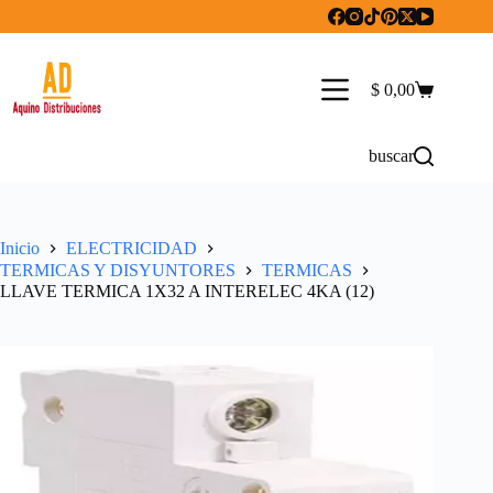
Saltar
al
contenido
$
0,00
Carro
de
compra
buscar
Inicio
ELECTRICIDAD
TERMICAS Y DISYUNTORES
TERMICAS
LLAVE TERMICA 1X32 A INTERELEC 4KA (12)