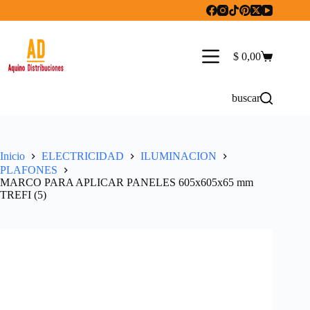
Saltar
al
contenido
$
0,00
Carro
de
compra
buscar
Inicio
ELECTRICIDAD
ILUMINACION
PLAFONES
MARCO PARA APLICAR PANELES 605x605x65 mm
TREFI (5)