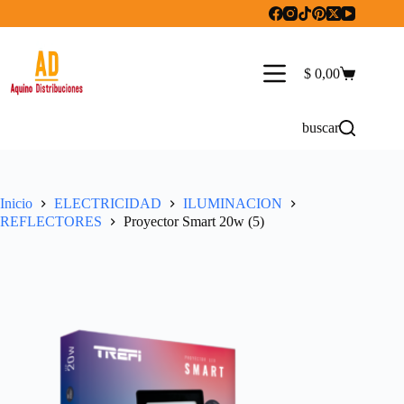
Saltar
al
contenido
$
0,00
Carro
de
compra
buscar
Inicio
ELECTRICIDAD
ILUMINACION
REFLECTORES
Proyector Smart 20w (5)