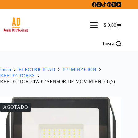
Saltar
al
contenido
$
0,00
Carro
de
compra
buscar
Inicio
ELECTRICIDAD
ILUMINACION
REFLECTORES
REFLECTOR 20W C/ SENSOR DE MOVIMIENTO (5)
AGOTADO