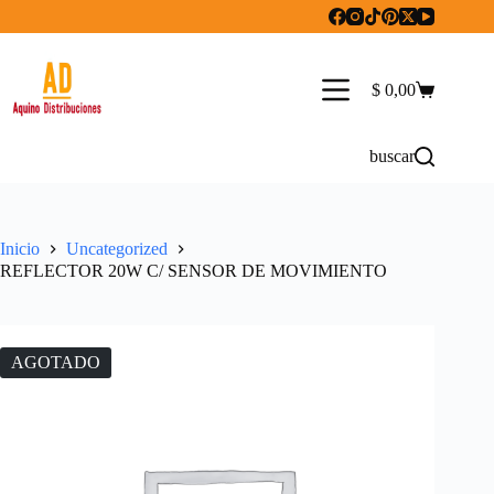
Saltar
al
contenido
$
0,00
Carro
de
compra
buscar
Inicio
Uncategorized
REFLECTOR 20W C/ SENSOR DE MOVIMIENTO
AGOTADO