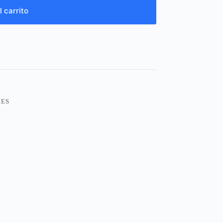
l carrito
RES