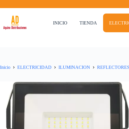
Saltar
al
contenido
INICIO
TIENDA
ELECTR
Inicio
ELECTRICIDAD
ILUMINACION
REFLECTORE