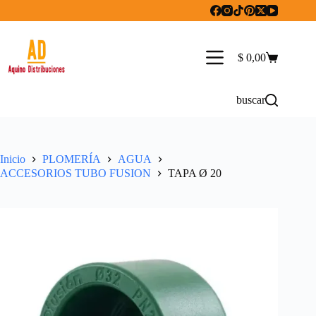
Saltar
al
contenido
$
0,00
Carro
de
compra
buscar
Inicio
PLOMERÍA
AGUA
ACCESORIOS TUBO FUSION
TAPA Ø 20