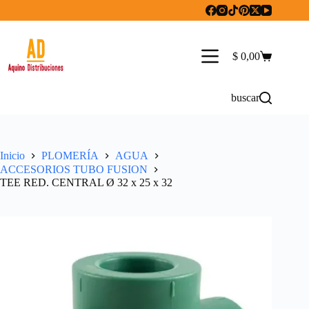
Saltar
al
contenido
$
0,00
Carro
de
compra
buscar
Inicio
PLOMERÍA
AGUA
ACCESORIOS TUBO FUSION
TEE RED. CENTRAL Ø 32 x 25 x 32