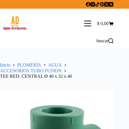
Saltar
al
contenido
$
0,00
Carro
de
compra
buscar
Inicio
PLOMERÍA
AGUA
ACCESORIOS TUBO FUSION
TEE RED. CENTRAL Ø 40 x 32 x 40