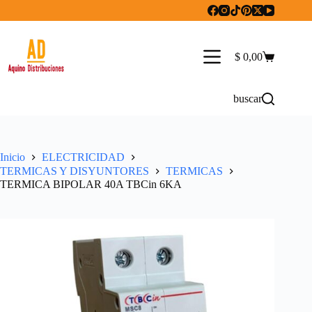
Saltar
al
contenido
$
0,00
Carro
de
compra
buscar
Inicio
ELECTRICIDAD
TERMICAS Y DISYUNTORES
TERMICAS
TERMICA BIPOLAR 40A TBCin 6KA