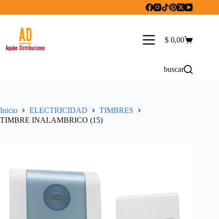
Saltar
al
contenido
$
0,00
Carro
de
compra
buscar
Inicio
ELECTRICIDAD
TIMBRES
TIMBRE INALAMBRICO (15)