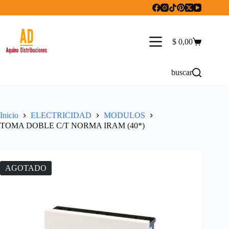
Saltar
al
contenido
$
0,00
Carro
de
compra
buscar
Inicio
ELECTRICIDAD
MODULOS
TOMA DOBLE C/T NORMA IRAM (40*)
AGOTADO